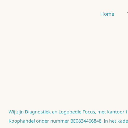
Ga
Home
naar
inhoud
Wij zijn Diagnostiek en Logopedie Focus, met kantoor t
Koophandel onder nummer BE0834466848. In het kader